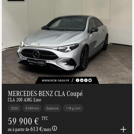
MERCEDES-BENZ CLA Coupé
CLA 200 AMG Line
2026
8 000 km
Essence
118 g/km
59 900 €
TTC
613 €
ou à partir de
/mois