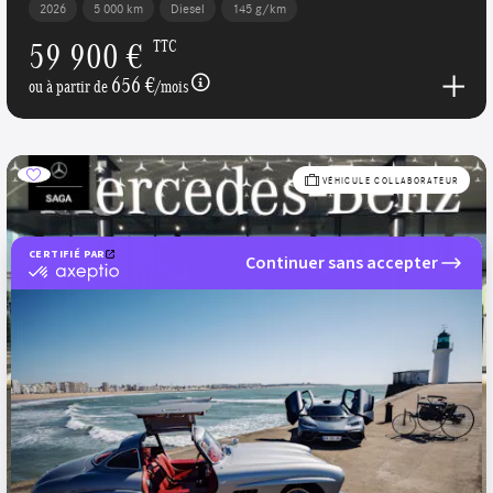
2026
5 000 km
Diesel
145 g/km
59 900 €
TTC
656 €
ou à partir de
/mois
VÉHICULE COLLABORATEUR
CERTIFIÉ PAR
Continuer sans accepter
certifié
par
Axeptio
-
En
savoir
plus
sur
Axeptio