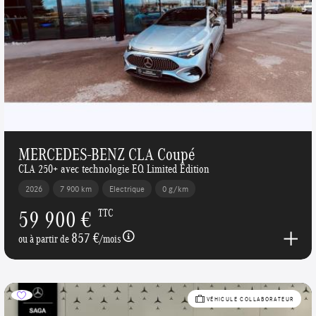
MERCEDES-BENZ CLA Coupé
CLA 250+ avec technologie EQ Limited Edition
2026
7 900 km
Electrique
0 g/km
59 900 €
TTC
857 €
ou à partir de
/mois
VÉHICULE COLLABORATEUR