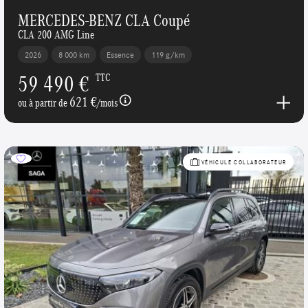
MERCEDES-BENZ CLA Coupé
CLA 200 AMG Line
2026
8 000 km
Essence
119 g/km
59 490 €
TTC
621 €
ou à partir de
/mois
VÉHICULE COLLABORATEUR