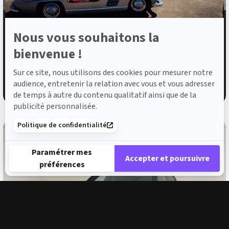
MERCEDES-BENZ CLA Shooting Brake
Nous vous souhaitons la
CLA 250+ Shooting Brake avec technologie EQ AMG Line
bienvenue !
2026
6 360 km
Electrique
0 g/km
59 900 €
TTC
Sur ce site, nous utilisons des cookies pour mesurer notre
audience, entretenir la relation avec vous et vous adresser
562 €
ou à partir de
/mois
de temps à autre du contenu qualitatif ainsi que de la
publicité personnalisée.
Politique de confidentialité
VÉHICULE COLLABORATEUR
Paramétrer mes
Accepter et poursuivre
préférences
Plateforme de Gestion du Consentement : Personnalisez vos 
Axeptio consent
Notre plateforme vous permet d'adapter et de gérer vos paramè