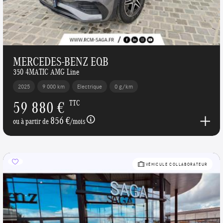
MERCEDES-BENZ EQB
350 4MATIC AMG Line
2025
9 000 km
Electrique
0 g/km
59 880 €
TTC
856 €
ou à partir de
/mois
VÉHICULE COLLABORATEUR