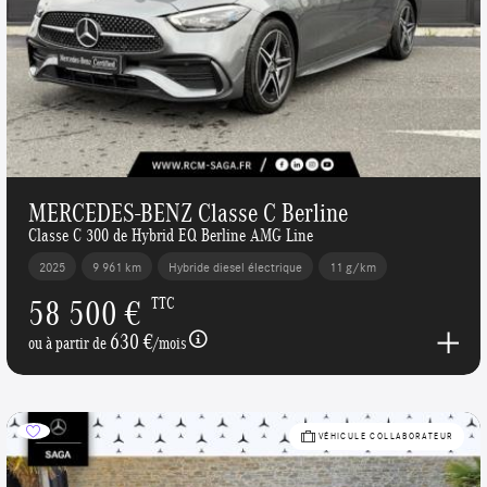
MERCEDES-BENZ Classe C Berline
Classe C 300 de Hybrid EQ Berline AMG Line
2025
9 961 km
Hybride diesel électrique
11 g/km
58 500 €
TTC
630 €
ou à partir de
/mois
VÉHICULE COLLABORATEUR